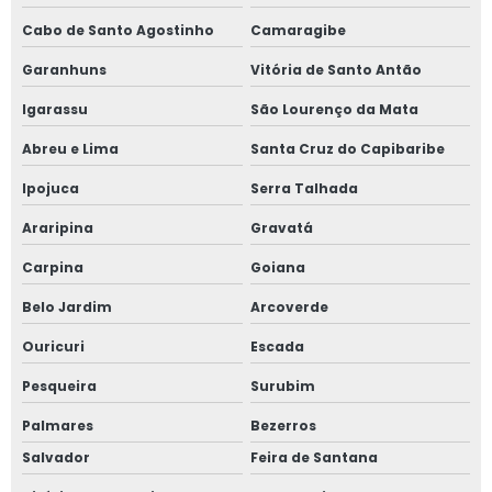
Usinagem de peças agrícolas
Cabo de Santo Agostinho
Camaragibe
Usinagem de peças de alumínio
Garanhuns
Vitória de Santo Antão
Igarassu
São Lourenço da Mata
Usinagem de peças em aço inox
Abreu e Lima
Santa Cruz do Capibaribe
Usinagem de peças em são paulo
Ipojuca
Serra Talhada
Usinagem de peças pequenas
Araripina
Gravatá
Usinagem de peças pesadas
Carpina
Goiana
Belo Jardim
Arcoverde
Ouricuri
Escada
Pesqueira
Surubim
Palmares
Bezerros
Salvador
Feira de Santana