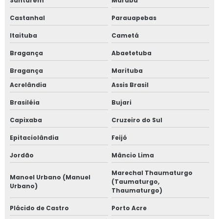
Santarém
Marabá
Castanhal
Parauapebas
Itaituba
Cametá
Bragança
Abaetetuba
Bragança
Marituba
Acrelândia
Assis Brasil
Brasiléia
Bujari
Capixaba
Cruzeiro do Sul
Epitaciolândia
Feijó
Jordão
Mâncio Lima
Marechal Thaumaturgo
Manoel Urbano (Manuel
(Taumaturgo,
Urbano)
Thaumaturgo)
Plácido de Castro
Porto Acre