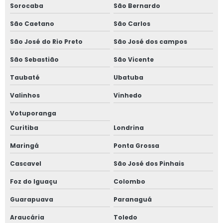
Sorocaba
São Bernardo
Empresa de fabricação de estruturas metálicas
São Caetano
São Carlos
Empresa de projetos de engenharia mecânica
São José do Rio Preto
São José dos campos
São Sebastião
São Vicente
Empresa engenharia mecanica
Taubaté
Ubatuba
Estampagem de aço
Valinhos
Vinhedo
Estampagem de chapas metálicas
Votuporanga
Curitiba
Londrina
Estampagem e corte a laser
Maringá
Ponta Grossa
Estamparia de aço carbono
Cascavel
São José dos Pinhais
Estamparia de chapas de aço
Foz do Iguaçu
Colombo
Estamparia de chapas metálicas
Guarapuava
Paranaguá
Araucária
Toledo
Estamparia mecânica