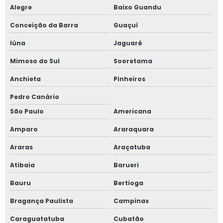
Alegre
Baixo Guandu
Corte e dobra de tubos de aço
Conceição da Barra
Guaçuí
Corte plasma cnc preço
Iúna
Jaguaré
Curvador de tubos de aço
Mimoso do Sul
Sooretama
Anchieta
Pinheiros
Curvamento de tubos a frio
Pedro Canário
Curvamento em tubos
São Paulo
Americana
Curvar tubos de aço
Amparo
Araraquara
Araras
Araçatuba
Dispositivo para soldagem
Atibaia
Barueri
Dispositivo para usinagem
Bauru
Bertioga
Dobra de tubo quadrado
Bragança Paulista
Campinas
Dobra de tubo redondo
Caraguatatuba
Cubatão