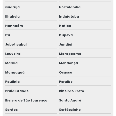
Guarujá
Hortolândia
Dobra de tubos cnc
Ilhabela
Indaiatuba
Dobra em tubos aço
Itanhaém
Itatiba
Dobras de chapas
Itu
Itupeva
Dobras de chapas de aço
Jaboticabal
Jundiaí
Louveira
Marapoama
Dobras de tubos
Marília
Mendonça
Dobras em chapas metálicas
Mongaguá
Osasco
Empresa automação industrial
Paulínia
Peruíbe
Empresa de automação industrial sp
Praia Grande
Ribeirão Preto
Riviera de São Lourenço
Santo André
Empresa de corte de metais
Santos
Sertãozinho
Empresa de dobra de tubos