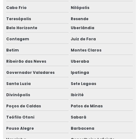
Cabo Frio
Nilópolis
Conformação de chapa
Teresópolis
Resende
Corrimão de aço inox
Belo Horizonte
Uberlândia
Corrimão de ferro galvanizado
Contagem
Juiz de Fora
Corrimão de ferro para escada externa
Betim
Montes Claros
Ribeirão das Neves
Uberaba
Corrimão de ferro para rampa
Governador Valadares
Ipatinga
Corrimão de inox para escada externa
Santa Luzia
Sete Lagoas
Corrimão de inox para escada interna
Divinópolis
Ibirité
Corrimão inox em são paulo
Poços de Caldas
Patos de Minas
Teófilo Otoni
Sabará
Corrimão inox para escada
Pouso Alegre
Barbacena
Corrimão inox para piscina