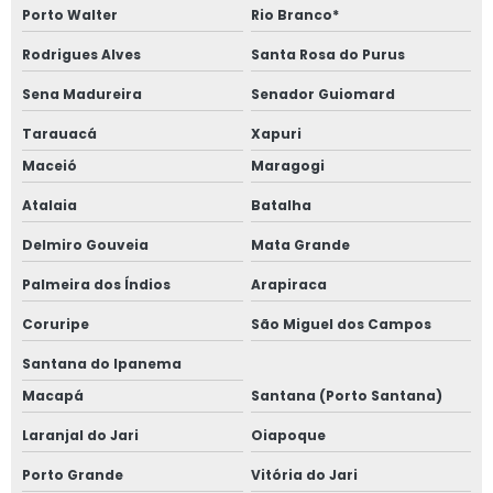
Porto Walter
Rio Branco*
Rodrigues Alves
Santa Rosa do Purus
Sena Madureira
Senador Guiomard
Tarauacá
Xapuri
Maceió
Maragogi
Atalaia
Batalha
Delmiro Gouveia
Mata Grande
Palmeira dos Índios
Arapiraca
Coruripe
São Miguel dos Campos
Santana do Ipanema
Macapá
Santana (Porto Santana)
Laranjal do Jari
Oiapoque
Porto Grande
Vitória do Jari