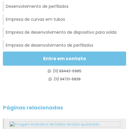
Desenvolvimento de perfilados
Empresa de curvas em tubos
Empresa de desenvolvimento de dispositivo para solda
Empresa de desenvolvimento de perfilados
Empresa de estamparia
Entre em contato
Empresa de estampo
(11) 99443-6985
(11) 94731-6838
Empresa de fabricação de peças automotivas
Empresa de perfilados
Páginas relacionadas
Estampagem automotiva
Estamparia automotiva