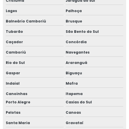
Criciúma
Jaraguá do sul
Perfil em aço carbono
Lages
Palhoça
Perfil em aço galvanizado
Balneário Camboriú
Brusque
Perfil em aço inox
Tubarão
São Bento do Sul
Caçador
Concórdia
Perfil em l inox
Camboriú
Navegantes
Perfil h aço carbono
Rio do Sul
Araranguá
Perfilados metálicos
Gaspar
Biguaçu
Perfis especiais de aço
Indaial
Mafra
Canoinhas
Itapema
Perfis estruturais de aço
Porto Alegre
Caxias do Sul
Processo de estampagem profunda
Pelotas
Canoas
Serviço de conformação de tubos
Santa Maria
Gravataí