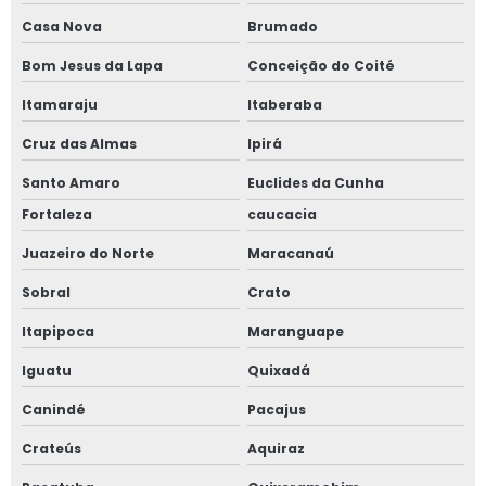
Casa Nova
Brumado
Bom Jesus da Lapa
Conceição do Coité
Itamaraju
Itaberaba
Cruz das Almas
Ipirá
Santo Amaro
Euclides da Cunha
Fortaleza
caucacia
Juazeiro do Norte
Maracanaú
Sobral
Crato
Itapipoca
Maranguape
Iguatu
Quixadá
Canindé
Pacajus
Crateús
Aquiraz