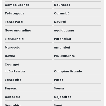
Campo Grande
Dourados
Três Lagoas
Corumbá
Ponta Porã
Naviraí
Nova Andradina
Aquidauana
Sidrolândia
Paranaíba
Maracaju
Amambai
Coxim
Rio Brilhante
Caarapó
João Pessoa
Campina Grande
Santa Rita
Patos
Bayeux
Sousa
Cabedelo
Cajazeiras
Guarabira
Sapé