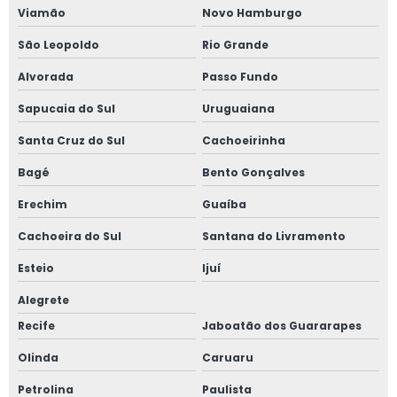
Viamão
Novo Hamburgo
Serviço de curvamento de tubos
São Leopoldo
Rio Grande
Serviço de dobra de tubos
Alvorada
Passo Fundo
Serviços de caldeiraria
Sapucaia do Sul
Uruguaiana
Sistemas hidráulicos industriais
Santa Cruz do Sul
Cachoeirinha
Bagé
Bento Gonçalves
Solda a mig
Erechim
Guaíba
Solda em aço
Cachoeira do Sul
Santana do Livramento
Solda em aço carbono
Esteio
Ijuí
Unidade de fabricação de estruturas metálicas
Alegrete
Recife
Jaboatão dos Guararapes
Usinagem de metais
Olinda
Caruaru
Usinagem de peças
Petrolina
Paulista