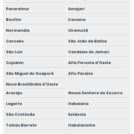
Pacaraima
Amajari
Bonfim
Iracema
Normandia
Uiramutã
Caroebe
São João da Baliza
São Luís
Candeias do Jamari
Cujubim
Alta Floresta d'Oeste
São Miguel do Guaporé
Alto Paraíso
Nova Brasilândia d'Oeste
Aracaju
Nossa Senhora do Socorro
Lagarto
Itabaiana
São Cristóvão
Estância
Tobias Barreto
Itabaianinha