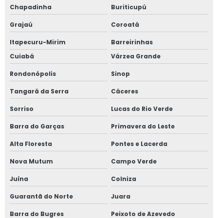
Chapadinha
Buriticupú
Grajaú
Coroatá
Itapecuru-Mirim
Barreirinhas
Cuiabá
Várzea Grande
Rondonópolis
Sinop
Tangará da Serra
Cáceres
Sorriso
Lucas do Rio Verde
Barra do Garças
Primavera do Leste
Alta Floresta
Pontes e Lacerda
Nova Mutum
Campo Verde
Juína
Colniza
Guarantã do Norte
Juara
Barra do Bugres
Peixoto de Azevedo