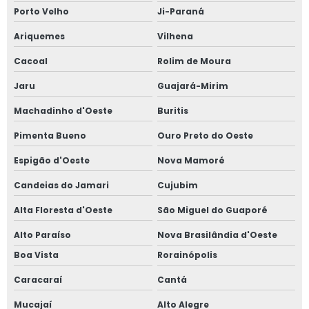
Porto Velho
Ji-Paraná
Ariquemes
Vilhena
Cacoal
Rolim de Moura
Jaru
Guajará-Mirim
Machadinho d'Oeste
Buritis
Pimenta Bueno
Ouro Preto do Oeste
Espigão d'Oeste
Nova Mamoré
Candeias do Jamari
Cujubim
Alta Floresta d'Oeste
São Miguel do Guaporé
Alto Paraíso
Nova Brasilândia d'Oeste
Boa Vista
Rorainópolis
Caracaraí
Cantá
Mucajaí
Alto Alegre