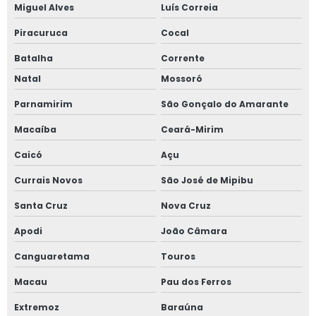
Miguel Alves
Luís Correia
Piracuruca
Cocal
Batalha
Corrente
Natal
Mossoró
Parnamirim
São Gonçalo do Amarante
Macaíba
Ceará-Mirim
Caicó
Açu
Currais Novos
São José de Mipibu
Santa Cruz
Nova Cruz
Apodi
João Câmara
Canguaretama
Touros
Macau
Pau dos Ferros
Extremoz
Baraúna