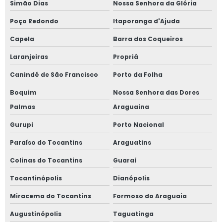
Simão Dias
Nossa Senhora da Glória
Poço Redondo
Itaporanga d'Ajuda
Capela
Barra dos Coqueiros
Laranjeiras
Propriá
Canindé de São Francisco
Porto da Folha
Boquim
Nossa Senhora das Dores
Palmas
Araguaína
Gurupi
Porto Nacional
Paraíso do Tocantins
Araguatins
Colinas do Tocantins
Guaraí
Tocantinópolis
Dianópolis
Miracema do Tocantins
Formoso do Araguaia
Augustinópolis
Taguatinga