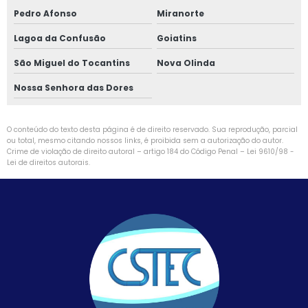
Pedro Afonso
Miranorte
Lagoa da Confusão
Goiatins
São Miguel do Tocantins
Nova Olinda
Nossa Senhora das Dores
O conteúdo do texto desta página é de direito reservado. Sua reprodução, parcial
ou total, mesmo citando nossos links, é proibida sem a autorização do autor.
Crime de violação de direito autoral – artigo 184 do Código Penal –
Lei 9610/98 -
Lei de direitos autorais
.