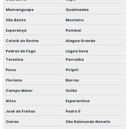
Mamanguape
Queimadas
São Bento
Monteiro
Esperança
Pombal
Catolé do Rocha
Alagoa Grande
Pedras de Fogo
Lagoa Seca
Teresina
Parnaíba
Picos
Piripiri
Floriano
Barras
Campo Maior
União
Altos
Esperantina
José de Freitas
Pedro II
Oeiras
São Raimundo Nonato