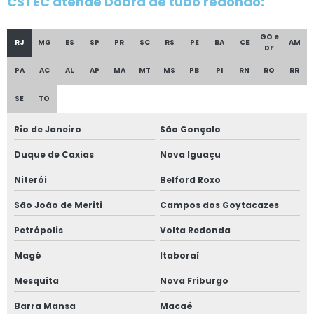
CSTEC atende Dobra de tubo redondo:
Projeto tubos com curvas especiais
GO e
RJ
MG
ES
SP
PR
SC
RS
PE
BA
CE
AM
Serviço de desenvolvimento de perfilados
DF
PA
AC
AL
AP
MA
MT
MS
PB
PI
RN
RO
RR
Calandra de tubo manual
SE
TO
Calandra de tubo quadrado
Rio de Janeiro
São Gonçalo
Calandra de tubos e perfis
Duque de Caxias
Nova Iguaçu
Calandragem de chapas
Niterói
Belford Roxo
São João de Meriti
Campos dos Goytacazes
Calandragem de perfil
Petrópolis
Volta Redonda
Calandragem de tubos
Magé
Itaboraí
Caldeiraria e montagem industrial
Mesquita
Nova Friburgo
Caldeiraria industrial em são paulo
Barra Mansa
Macaé