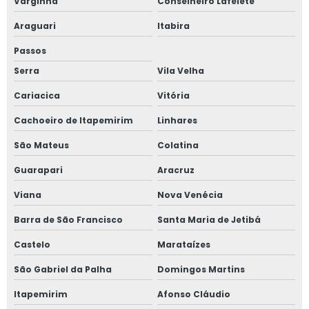
Varginha
Conselheiro Lafeiete
Corte a laser aço
Araguari
Itabira
Corte a laser de chapas
Passos
Serra
Vila Velha
Corte a laser de chapas metálicas
Cariacica
Vitória
Corte a laser em sp
Cachoeiro de Itapemirim
Linhares
Corte de chapas a laser
São Mateus
Colatina
Guarapari
Aracruz
Corte de chapas de aço
Viana
Nova Venécia
Corte de chapas de aço a laser
Barra de São Francisco
Santa Maria de Jetibá
Corte de chapas de aço a plasma
Castelo
Marataízes
Corte e dobra de ferro
São Gabriel da Palha
Domingos Martins
Itapemirim
Afonso Cláudio
Corte e dobra de metais