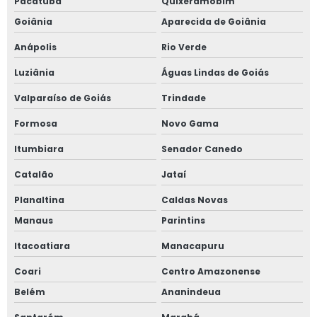
Pacatuba
Quixeramobim
Goiânia
Aparecida de Goiânia
Anápolis
Rio Verde
Luziânia
Águas Lindas de Goiás
Valparaíso de Goiás
Trindade
Formosa
Novo Gama
Itumbiara
Senador Canedo
Catalão
Jataí
Planaltina
Caldas Novas
Manaus
Parintins
Itacoatiara
Manacapuru
Coari
Centro Amazonense
Belém
Ananindeua