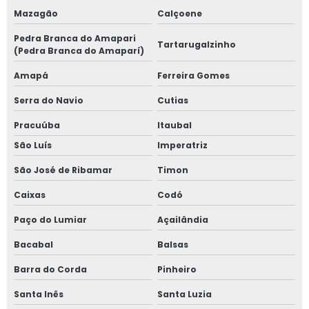
Mazagão
Calçoene
Pedra Branca do Amapari
Tartarugalzinho
(Pedra Branca do Amaparí)
Amapá
Ferreira Gomes
Serra do Navio
Cutias
Pracuúba
Itaubal
São Luís
Imperatriz
São José de Ribamar
Timon
Caixas
Codó
Paço do Lumiar
Açailândia
Bacabal
Balsas
Barra do Corda
Pinheiro
Santa Inês
Santa Luzia