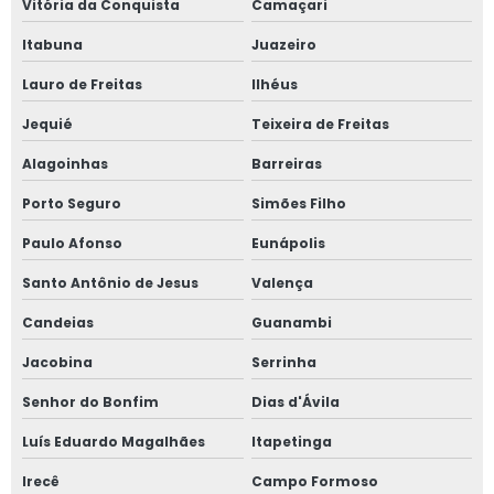
Vitória da Conquista
Camaçari
Itabuna
Juazeiro
Lauro de Freitas
Ilhéus
Jequié
Teixeira de Freitas
Alagoinhas
Barreiras
Porto Seguro
Simões Filho
Paulo Afonso
Eunápolis
Santo Antônio de Jesus
Valença
Candeias
Guanambi
Jacobina
Serrinha
Senhor do Bonfim
Dias d'Ávila
Luís Eduardo Magalhães
Itapetinga
Irecê
Campo Formoso