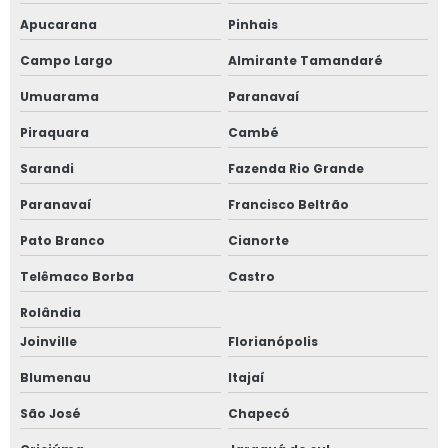
Apucarana
Pinhais
Fabricação de estruturas de construções metálicas
Campo Largo
Almirante Tamandaré
Fabricação e montagem de estruturas metálicas em
Umuarama
Paranavaí
geral
Piraquara
Cambé
Fabricantes de máquinas industriais em são paulo
Sarandi
Fazenda Rio Grande
Ferramentaria em são paulo
Paranavaí
Francisco Beltrão
Máquinas industriais de pequeno porte
Pato Branco
Cianorte
Telêmaco Borba
Castro
Máquinas industriais para confecção
Rolândia
Montagem de tubulações industriais
Joinville
Florianópolis
Montagem industrial empresas
Blumenau
Itajaí
São José
Chapecó
Perfil de inox