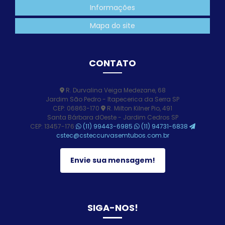
Informações
Mapa do site
CONTATO
R. Durvalina Veiga Medezane, 68
Jardim São Pedro - Itapecerica da Serra SP
CEP: 06863-170
R. Milton Kilner Pio, 491
Santa Bárbara dOeste - Jardim Cedros SP
CEP: 13457-176
(11) 99443-6985
(11) 94731-6838
cstec@csteccurvasemtubos.com.br
Envie sua mensagem!
SIGA-NOS!